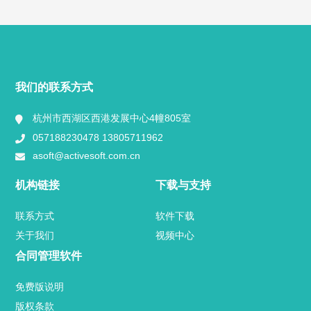
快捷导航
NAV
产品分类
我们的联系方式
视频中心
杭州市西湖区西港发展中心4幢805室
057188230478 13805711962
用户案例
asoft@activesoft.com.cn
业内新闻
机构链接
下载与支持
官方博客
联系方式
软件下载
关于我们
视频中心
关于我们
合同管理软件
联系方式
免费版说明
版权条款