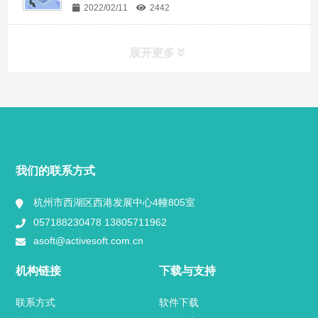
2022/02/11
2442
展开更多
快捷导航
NAV
产品分类
我们的联系方式
视频中心
杭州市西湖区西港发展中心4幢805室
057188230478 13805711962
用户案例
asoft@activesoft.com.cn
业内新闻
机构链接
下载与支持
官方博客
联系方式
软件下载