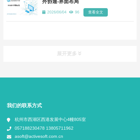
外协通-界面布局
2026/06/04
96
查看全文
展开更多
快捷导航
NAV
产品分类
我们的联系方式
视频中心
杭州市西湖区西港发展中心4幢805室
057188230478 13805711962
工程案例
asoft@activesoft.com.cn