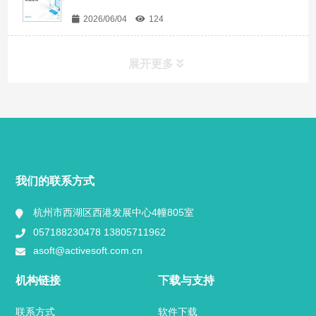
2026/06/04
124
展开更多
快捷导航
NAV
产品分类
我们的联系方式
视频中心
杭州市西湖区西港发展中心4幢805室
057188230478 13805711962
工程案例
asoft@activesoft.com.cn
定制案例
机构链接
下载与支持
问答
联系方式
软件下载