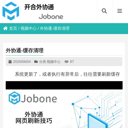
首页
/
视频中心
/
外协通-缓存清理
外协通-缓存清理
2026/06/04
分类:
视频中心
87
系统更新了，或者执行有异常后，往往需要刷新缓存
视
频
播
放
器