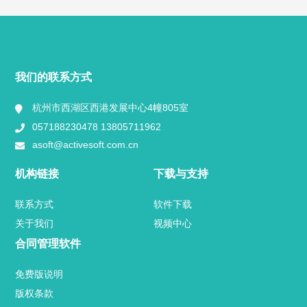
快捷导航
NAV
产品分类
我们的联系方式
视频中心
杭州市西湖区西港发展中心4幢805室
057188230478 13805711962
用户案例
asoft@activesoft.com.cn
业内新闻
机构链接
下载与支持
官方博客
联系方式
软件下载
关于我们
视频中心
关于我们
合同管理软件
联系方式
免费版说明
版权条款