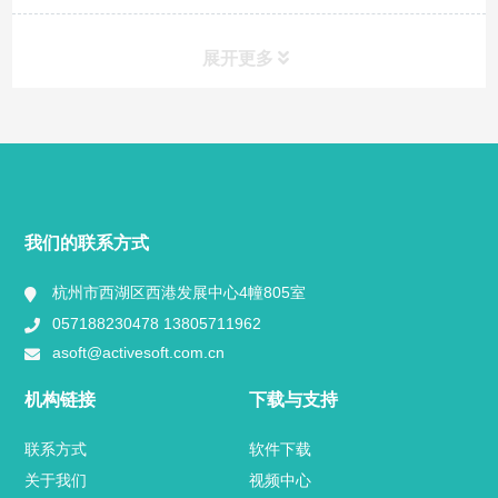
展开更多
快捷导航
NAV
产品分类
我们的联系方式
视频中心
杭州市西湖区西港发展中心4幢805室
057188230478 13805711962
用户案例
asoft@activesoft.com.cn
业内新闻
机构链接
下载与支持
官方博客
联系方式
软件下载
关于我们
视频中心