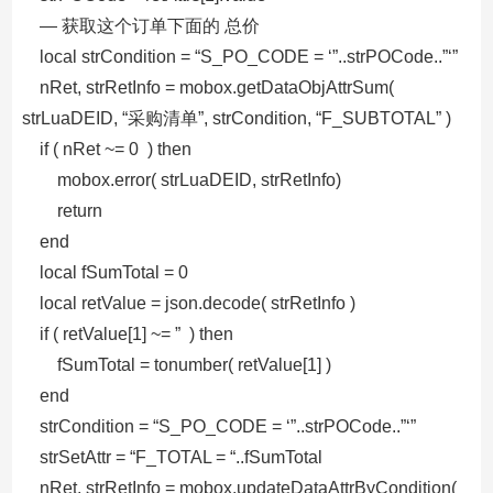
— 获取这个订单下面的 总价
local strCondition = “S_PO_CODE = ‘”..strPOCode..”‘”
nRet, strRetInfo = mobox.getDataObjAttrSum(
strLuaDEID, “采购清单”, strCondition, “F_SUBTOTAL” )
if ( nRet ~= 0 ) then
mobox.error( strLuaDEID, strRetInfo)
return
end
local fSumTotal = 0
local retValue = json.decode( strRetInfo )
if ( retValue[1] ~= ” ) then
fSumTotal = tonumber( retValue[1] )
end
strCondition = “S_PO_CODE = ‘”..strPOCode..”‘”
strSetAttr = “F_TOTAL = “..fSumTotal
nRet, strRetInfo = mobox.updateDataAttrByCondition(