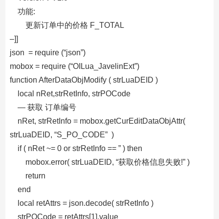
功能:
更新订单中的价格 F_TOTAL
–]]
json = require (“json”)
mobox = require (“OILua_JavelinExt”)
function AfterDataObjModify ( strLuaDEID )
local nRet,strRetInfo, strPOCode
— 获取 订单编号
nRet, strRetInfo = mobox.getCurEditDataObjAttr(
strLuaDEID, “S_PO_CODE” )
if ( nRet ~= 0 or strRetInfo == ” ) then
mobox.error( strLuaDEID, “获取价格信息失败!” )
return
end
local retAttrs = json.decode( strRetInfo )
strPOCode = retAttrs[1].value