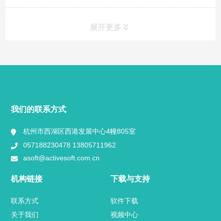
展开更多
快捷导航
NAV
产品分类
我们的联系方式
视频中心
杭州市西湖区西港发展中心4幢805室
057188230478 13805711962
用户案例
asoft@activesoft.com.cn
业内新闻
机构链接
下载与支持
官方博客
联系方式
软件下载
关于我们
视频中心